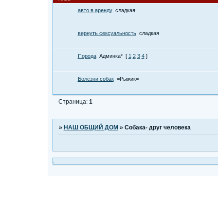
авто в аренду
сладкая
вернуть сексуальность
сладкая
Порода
Админка*
[
1
2
3
4
]
Болезни собак
=Рыжик=
Страница:
1
»
НАШ ОБЩИЙ ДОМ
»
Собака- друг человека
.