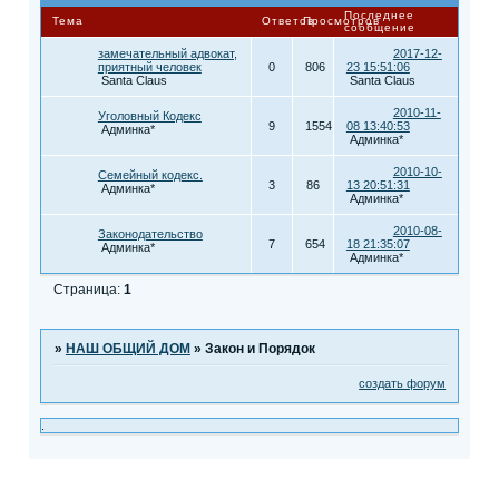
Последнее
Тема
Ответов
Просмотров
сообщение
замечательный адвокат,
2017-12-
приятный человек
0
806
23 15:51:06
Santa Claus
Santa Claus
2010-11-
Уголовный Кодекс
9
1554
08 13:40:53
Админка*
Админка*
2010-10-
Семейный кодекс.
3
86
13 20:51:31
Админка*
Админка*
2010-08-
Законодательство
7
654
18 21:35:07
Админка*
Админка*
Страница:
1
»
НАШ ОБЩИЙ ДОМ
»
Закон и Порядок
создать форум
.