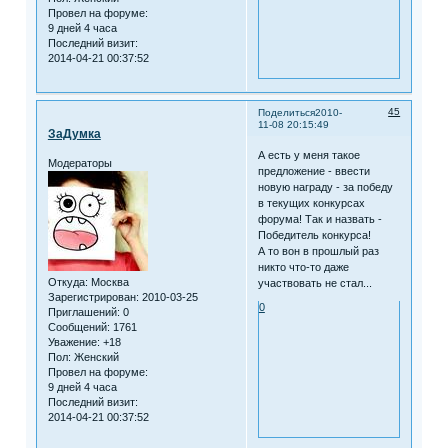
Провел на форуме:
9 дней 4 часа
Последний визит:
2014-04-21 00:37:52
45
Поделиться
2010-
11-08 20:15:49
ЗаДумка
А есть у меня такое
Модераторы
предложение - ввести
новую награду - за победу
в текущих конкурсах
форума! Так и назвать -
Победитель конкурса!
А то вон в прошлый раз
никто что-то даже
Откуда:
Москва
участвовать не стал...
Зарегистрирован
: 2010-03-25
0
Приглашений:
0
Сообщений:
1761
Уважение:
+18
Пол:
Женский
Провел на форуме:
9 дней 4 часа
Последний визит:
2014-04-21 00:37:52