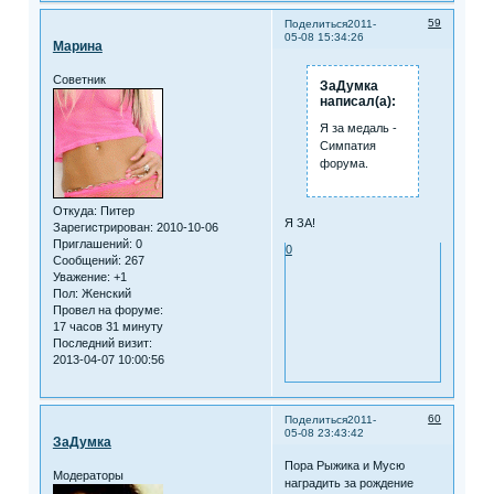
59
Поделиться
2011-
05-08 15:34:26
Марина
Советник
ЗаДумка
написал(а):
Я за медаль -
Симпатия
форума.
Откуда:
Питер
Я ЗА!
Зарегистрирован
: 2010-10-06
Приглашений:
0
0
Сообщений:
267
Уважение:
+1
Пол:
Женский
Провел на форуме:
17 часов 31 минуту
Последний визит:
2013-04-07 10:00:56
60
Поделиться
2011-
05-08 23:43:42
ЗаДумка
Пора Рыжика и Мусю
Модераторы
наградить за рождение