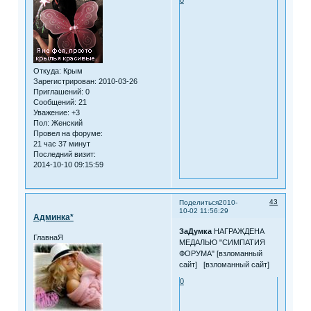
0
Откуда:
Крым
Зарегистрирован
: 2010-03-26
Приглашений:
0
Сообщений:
21
Уважение:
+3
Пол:
Женский
Провел на форуме:
21 час 37 минут
Последний визит:
2014-10-10 09:15:59
43
Поделиться
2010-
10-02 11:56:29
Админка*
ЗаДумка
НАГРАЖДЕНА
ГлавнаЯ
МЕДАЛЬЮ "СИМПАТИЯ
ФОРУМА" [взломанный
сайт] [взломанный сайт]
0