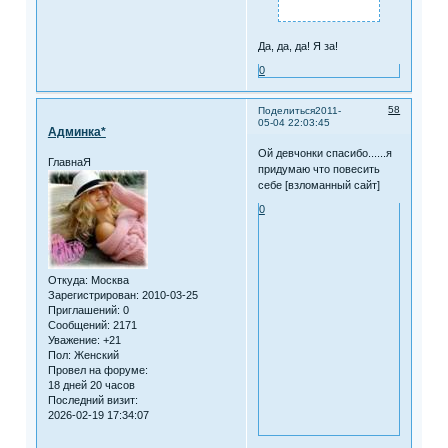
Да, да, да! Я за!
0
58
Поделиться
2011-
05-04 22:03:45
Админка*
Ой девчонки спасибо......я
ГлавнаЯ
придумаю что повесить
себе [взломанный сайт]
0
Откуда:
Москва
Зарегистрирован
: 2010-03-25
Приглашений:
0
Сообщений:
2171
Уважение:
+21
Пол:
Женский
Провел на форуме:
18 дней 20 часов
Последний визит:
2026-02-19 17:34:07