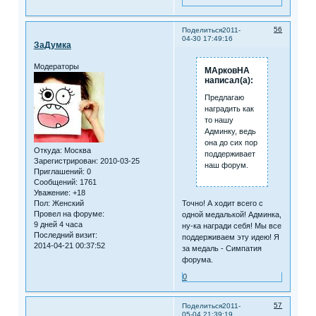
56
Поделиться
2011-
04-30 17:49:16
ЗаДумка
Модераторы
МАрковНА
написал(а):
Предлагаю
наградить как
то нашу
Админку, ведь
она до сих пор
Откуда:
Москва
поддерживает
Зарегистрирован
: 2010-03-25
наш форум.
Приглашений:
0
Сообщений:
1761
Уважение:
+18
Пол:
Женский
Точно! А ходит всего с
Провел на форуме:
одной медалькой! Админка,
9 дней 4 часа
ну-ка награди себя! Мы все
Последний визит:
поддерживаем эту идею! Я
2014-04-21 00:37:52
за медаль - Симпатия
форума.
0
57
Поделиться
2011-
05-04 21:39:19