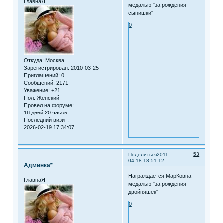
ГлавнаЯ
медалью "за рождения
сынишки"
0
Откуда:
Москва
Зарегистрирован
: 2010-03-25
Приглашений:
0
Сообщений:
2171
Уважение:
+21
Пол:
Женский
Провел на форуме:
18 дней 20 часов
Последний визит:
2026-02-19 17:34:07
53
Поделиться
2011-
04-18 18:51:12
Админка*
Награждается МарКовна
ГлавнаЯ
медалью "за рождения
двойняшек"
0