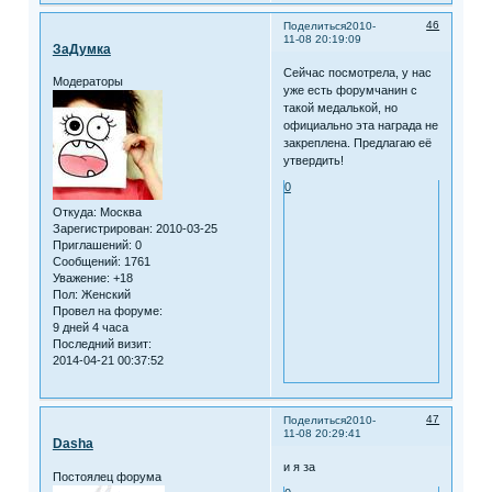
46
Поделиться
2010-
11-08 20:19:09
ЗаДумка
Сейчас посмотрела, у нас
Модераторы
уже есть форумчанин с
такой медалькой, но
официально эта награда не
закреплена. Предлагаю её
утвердить!
0
Откуда:
Москва
Зарегистрирован
: 2010-03-25
Приглашений:
0
Сообщений:
1761
Уважение:
+18
Пол:
Женский
Провел на форуме:
9 дней 4 часа
Последний визит:
2014-04-21 00:37:52
47
Поделиться
2010-
11-08 20:29:41
Dasha
и я за
Постоялец форума