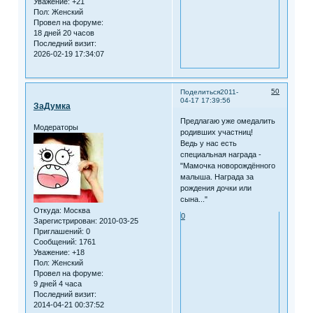
Уважение:
+21
Пол:
Женский
Провел на форуме:
18 дней 20 часов
Последний визит:
2026-02-19 17:34:07
50
Поделиться
2011-
04-17 17:39:56
ЗаДумка
Предлагаю уже омедалить
Модераторы
родивших участниц!
Ведь у нас есть
специальная награда -
"Мамочка новорождённого
малыша. Награда за
рождения дочки или
сына..."
Откуда:
Москва
0
Зарегистрирован
: 2010-03-25
Приглашений:
0
Сообщений:
1761
Уважение:
+18
Пол:
Женский
Провел на форуме:
9 дней 4 часа
Последний визит:
2014-04-21 00:37:52