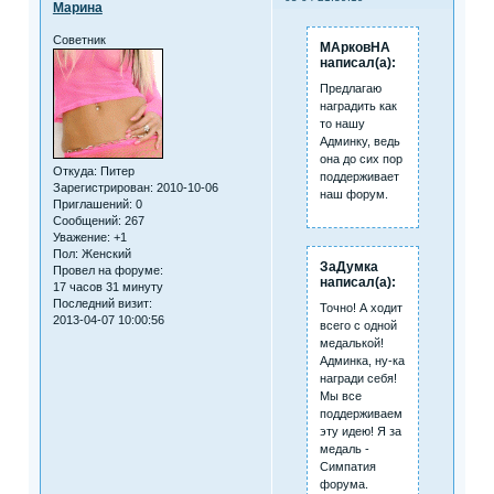
Марина
Советник
МАрковНА
написал(а):
Предлагаю
наградить как
то нашу
Админку, ведь
она до сих пор
Откуда:
Питер
поддерживает
Зарегистрирован
: 2010-10-06
наш форум.
Приглашений:
0
Сообщений:
267
Уважение:
+1
Пол:
Женский
ЗаДумка
Провел на форуме:
написал(а):
17 часов 31 минуту
Последний визит:
Точно! А ходит
2013-04-07 10:00:56
всего с одной
медалькой!
Админка, ну-ка
награди себя!
Мы все
поддерживаем
эту идею! Я за
медаль -
Симпатия
форума.