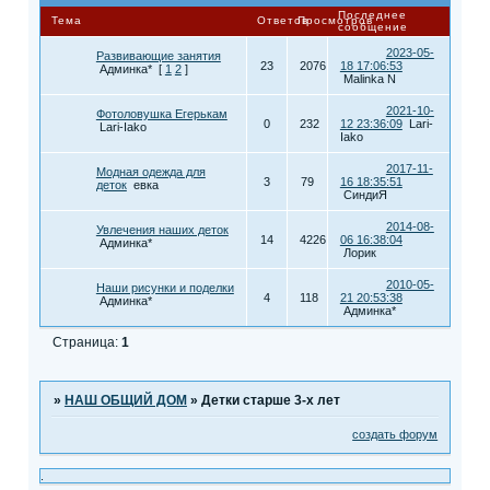
Последнее
Тема
Ответов
Просмотров
сообщение
2023-05-
Развивающие занятия
23
2076
18 17:06:53
Админка*
[
1
2
]
Malinka N
2021-10-
Фотоловушка Егерькам
0
232
12 23:36:09
Lari-
Lari-Iako
Iako
2017-11-
Модная одежда для
3
79
16 18:35:51
деток
евка
СиндиЯ
2014-08-
Увлечения наших деток
14
4226
06 16:38:04
Админка*
Лорик
2010-05-
Наши рисунки и поделки
4
118
21 20:53:38
Админка*
Админка*
Страница:
1
»
НАШ ОБЩИЙ ДОМ
»
Детки старше 3-х лет
создать форум
.