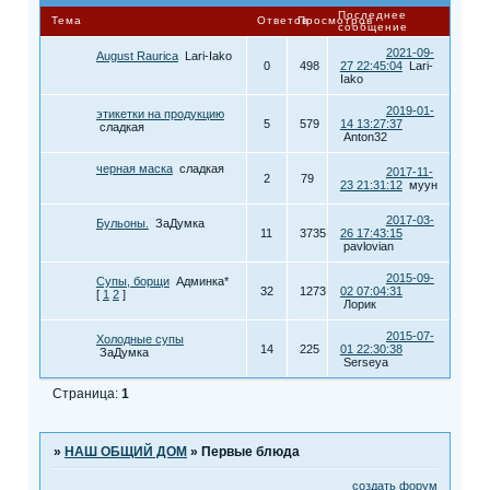
Последнее
Тема
Ответов
Просмотров
сообщение
2021-09-
August Raurica
Lari-Iako
0
498
27 22:45:04
Lari-
Iako
2019-01-
этикетки на продукцию
5
579
14 13:27:37
сладкая
Anton32
черная маска
сладкая
2017-11-
2
79
23 21:31:12
муун
2017-03-
Бульоны.
ЗаДумка
11
3735
26 17:43:15
pavlovian
2015-09-
Супы, борщи
Админка*
32
1273
02 07:04:31
[
1
2
]
Лорик
2015-07-
Холодные супы
14
225
01 22:30:38
ЗаДумка
Serseya
Страница:
1
»
НАШ ОБЩИЙ ДОМ
»
Первые блюда
создать форум