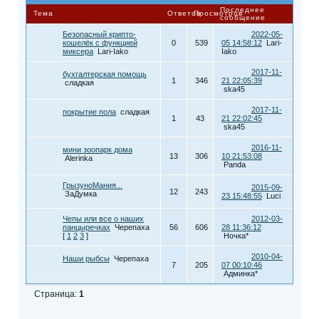
Последнее
Тема
Ответов
Просмотров
сообщение
Безопасный крипто-
2022-05-
кошелёк с функцией
0
539
05 14:58:12
Lari-
миксера
Lari-Iako
Iako
2017-11-
бухгалтерская помощь
1
346
21 22:05:39
сладкая
ska45
2017-11-
покрытие пола
сладкая
1
43
21 22:02:45
ska45
2016-11-
мини зоопарк дома
13
306
10 21:53:08
Alerinka
Panda
ГрызуноМания...
2015-09-
12
243
ЗаДумка
23 15:48:55
Luci
Чепы или все о наших
2012-03-
панцыречках
Черепаха
56
606
28 11:36:12
[
1
2
3
]
Ночка*
2010-04-
Наши рыбсы
Черепаха
7
205
07 00:10:46
Админка*
Страница:
1