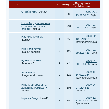
Последнее
Тема
Ответов
Просмотров
сообщение
Онлайн игры
LenaD
2024-04-
6
682
23 21:00:51
Sylv
Плей Фортуна играть в
2024-03-
казино на реальные
5
234
09 18:53:42
Sylv
деньги
Tamtka
2023-02-
Настольные игры
1
86
10 12:19:54
LenaD
katyaperelomova
Игры для детей
2023-01-
2
122
MakarStechkin
29 22:17:11
Алла
нужны этикетки
2023-01-
1
77
МамашкА
28 15:16:25
Кася
2020-11-
Экшен игры
0
122
14 07:21:34
katyaperelomova
katyaperelomova
Играть автоматы на
2020-04-
деньги на Адмирал X
0
108
07 18:44:11
Astoria
Astoria
2019-12-
Игра на бонус
LenaD
1
150
12 04:12:47
Алла
Довлатова