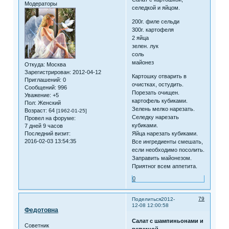
Модераторы
селедкой и яйцом.
200г. филе сельди
300г. картофеля
2 яйца
зелен. лук
соль
майонез
Откуда:
Москва
Зарегистрирован
: 2012-04-12
Картошку отварить в
Приглашений:
0
очистках, остудить.
Сообщений:
996
Порезать очищен.
Уважение:
+5
картофель кубиками.
Пол:
Женский
Зелень мелко нарезать.
Возраст:
64
[1962-01-25]
Селедку нарезать
Провел на форуме:
кубиками.
7 дней 9 часов
Яйца нарезать кубиками.
Последний визит:
2016-02-03 13:54:35
Все ингредиенты смешать,
если необходимо посолить.
Заправить майонезом.
Приятног всем аппетита.
0
79
Поделиться
2012-
12-08 12:00:58
Федотовна
Салат с шампиньонами и
Советник
ветчиной