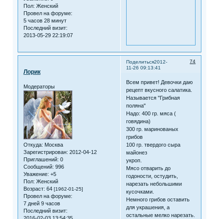
Пол:
Женский
Провел на форуме:
5 часов 28 минут
Последний визит:
2013-05-29 22:19:07
74
Поделиться
2012-
11-26 09:13:41
Лорик
Всем привет! Девочки даю
Модераторы
рецепт вкусного салатика.
Называется "Грибная
поляна"
Надо: 400 гр. мяса (
говядина)
300 гр. маринованых
грибов
Откуда:
Москва
100 гр. твердого сыра
Зарегистрирован
: 2012-04-12
майонез
Приглашений:
0
укроп.
Сообщений:
996
Мясо отварить до
Уважение:
+5
годоности, остудить,
Пол:
Женский
нарезать небольшими
Возраст:
64
[1962-01-25]
кусочками.
Провел на форуме:
Немного грибов оставить
7 дней 9 часов
для украшения, а
Последний визит:
остальные мелко нарезать.
2016-02-03 13:54:35