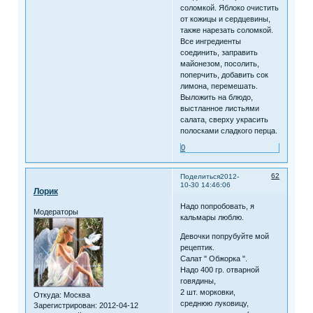
соломкой. Яблоко очистить
от кожицы и сердцевины,
также нарезать соломкой.
Все ингредиенты
соединить, заправить
майонезом, посолить,
поперчить, добавить сок
лимона, перемешать.
Выложить на блюдо,
выстланное листьями
салата, сверху украсить
полосками сладкого перца.
0
62
Поделиться
2012-
10-30 14:46:06
Лорик
Надо попробовать, я
Модераторы
кальмары люблю.
Девочки попрубуйте мой
рецептик.
Салат " Обжорка ".
Надо 400 гр. отварной
говядины,
2 шт. морковки,
Откуда:
Москва
среднюю луковицу,
Зарегистрирован
: 2012-04-12