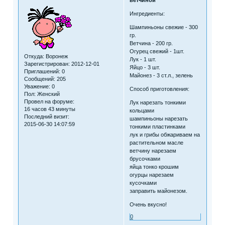
Ингредиенты:
Шампиньоны свежие - 300
гр.
Ветчина - 200 гр.
Огурец свежий - 1шт.
Откуда:
Воронеж
Лук - 1 шт.
Зарегистрирован
: 2012-12-01
Яйцо - 3 шт.
Приглашений:
0
Майонез - 3 ст.л., зелень
Сообщений:
205
Уважение:
0
Способ приготовления:
Пол:
Женский
Провел на форуме:
Лук нарезать тонкими
16 часов 43 минуты
кольцами
Последний визит:
шампиньоны нарезать
2015-06-30 14:07:59
тонкими пластинками
лук и грибы обжариваем на
растительном масле
ветчину нарезаем
брусочками
яйца тонко крошим
огурцы нарезаем
кусочками
заправить майонезом.
Очень вкусно!
0