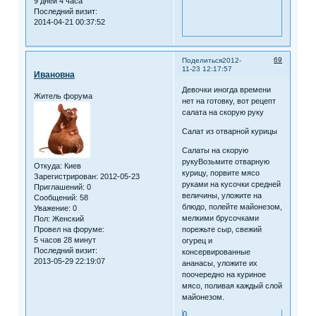
9 дней 4 часа
Последний визит:
2014-04-21 00:37:52
69
Поделиться
2012-
11-23 12:17:57
Ивановна
Девочки иногда времени
Житель форума
нет на готовку, вот рецепт
салата на скорую руку
Салат из отварной курицы
Салаты на скорую
рукуВозьмите отварную
Откуда:
Киев
курицу, порвите мясо
Зарегистрирован
: 2012-05-23
руками на кусочки средней
Приглашений:
0
величины, уложите на
Сообщений:
58
блюдо, полейте майонезом,
Уважение:
0
мелкими брусочками
Пол:
Женский
Провел на форуме:
порежьте сыр, свежий
5 часов 28 минут
огурец и
Последний визит:
консервированные
2013-05-29 22:19:07
ананасы, уложите их
поочередно на куриное
мясо, поливая каждый слой
майонезом.
0