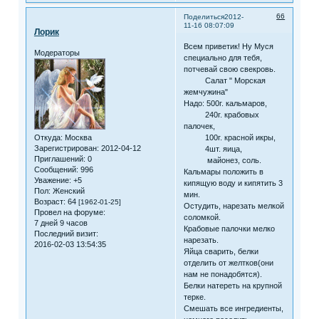
66
Поделиться
2012-
11-16 08:07:09
Лорик
Всем приветик! Ну Муся
Модераторы
специально для тебя,
потчевай свою свекровь.
Салат " Морская
жемчужина"
Надо: 500г. кальмаров,
240г. крабовых
палочек,
Откуда:
Москва
100г. красной икры,
Зарегистрирован
: 2012-04-12
4шт. яица,
Приглашений:
0
майонез, соль.
Сообщений:
996
Кальмары положить в
Уважение:
+5
кипящую воду и кипятить 3
Пол:
Женский
мин.
Возраст:
64
[1962-01-25]
Остудить, нарезать мелкой
Провел на форуме:
соломкой.
7 дней 9 часов
Крабовые палочки мелко
Последний визит:
нарезать.
2016-02-03 13:54:35
Яйца сварить, белки
отделить от желтков(они
нам не понадобятся).
Белки натереть на крупной
терке.
Смешать все ингредиенты,