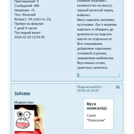
соленые огурчики (
Приглашений:
0
колличество-по вкусу),
Сообщений:
996
черный молотый перец,
Уважение:
+5
Пол:
Женский
майонез.
Возраст:
64
[1962-01-25]
Мясо нарезать мелкими
Провел на форуме:
кусочками. Лук и морковь
7 дней 9 часов
нарезать и обжарить до
Последний визит:
румяности на подсолн.
2016-02-03 13:54:35
масле-по отдельности.
Все смешиваем,
добавляем порезаные
соломкой огурчики,
заправляем майонезом.
Вкусняшка готова,
приятного аппетита.
0
63
Поделиться
2012-
10-30 22:19:26
ЗаДумка
Модераторы
Муся
написал(а):
Салат
"Полосатик"