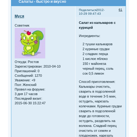
Салаты - быстро и вкусно
61
Поделиться
2012-
10-29 09:47:43
Муся
Салат из кальмаров с
Советник
курицей
Ингредиенты:
2 тушки кальмаров
2 куриные грудки
2 сладких перца
1 кислое яблоко
Откуда:
Ростов
150 г майонеза
Зарегистрирован
: 2010-04-10
черный перец, соль
Приглашений:
0
сок 0,5 лимон
Сообщений:
1270
Уважение:
+9
Способ приготовления:
Пол:
Женский
Кальмары очистить,
Провел на форуме:
сварить в подсоленной
3 дня 17 часов
воде в течение 3-5 мин,
Последний визит:
остудить, нарезать
2015-06-30 15:22:47
колечками. Куриные грудки
сварить в подсоленной
воде до готовности,
остудить, разделить на
волокна. Сладкий перец
очистить от семян и
плодоножек, нарезать