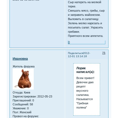
Сыр натереть на мелкой
терке.
Смешать мясо, грибы, сыр
и заправить майонезом.
Выложить в салатницу.
Зелень мелко нарезать и
посыпать салат. Украсить
грибами.
Приятного всем аппетита.
0
75
Поделиться
2012-
12-01 13:14:18
Ивановна
Житель форума
Лорик
написал(а):
Всем привет!
Девочки даю
рецепт
вкусного
Откуда:
Киев
салатика.
Зарегистрирован
: 2012-05-23
Называется
Приглашений:
0
"Грибная
Сообщений:
58
поляна"
Уважение:
0
Пол:
Женский
Провел на форуме: