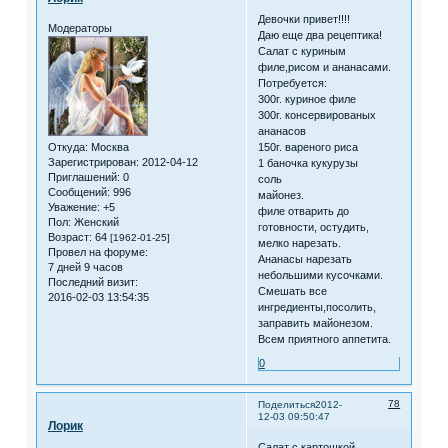
Девочки привет!!!!
Модераторы
Даю еще два рецептика!
Салат с куриным
филе,рисом и ананасами.
Потребуется:
300г. куриное филе
300г. консервированых
ананасов
Откуда:
Москва
150г. вареного риса
Зарегистрирован
: 2012-04-12
1 баночка кукурузы
Приглашений:
0
соль
Сообщений:
996
майонез.
Уважение:
+5
филе отварить до
Пол:
Женский
готовности, остудить,
Возраст:
64
[1962-01-25]
мелко нарезать.
Провел на форуме:
Ананасы нарезать
7 дней 9 часов
небольшими кусочками.
Последний визит:
Смешать все
2016-02-03 13:54:35
ингредиенты,посолить,
заправить майонезом.
Всем приятного аппетита.
0
78
Поделиться
2012-
12-03 09:50:47
Лорик
Салат с картошкой,