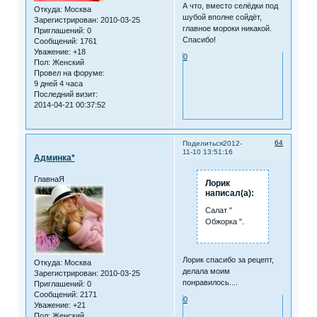
А что, вместо селёдки под
Откуда:
Москва
шубой вполне сойдёт,
Зарегистрирован
: 2010-03-25
главное мороки никакой.
Приглашений:
0
Спасибо!
Сообщений:
1761
Уважение:
+18
0
Пол:
Женский
Провел на форуме:
9 дней 4 часа
Последний визит:
2014-04-21 00:37:52
64
Поделиться
2012-
11-10 13:51:16
Админка*
ГлавнаЯ
Лорик
написал(а):
Салат "
Обжорка ".
Лорик спасибо за рецепт,
Откуда:
Москва
делала моим
Зарегистрирован
: 2010-03-25
понравилось....
Приглашений:
0
Сообщений:
2171
0
Уважение:
+21
Пол:
Женский