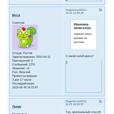
70
Поделиться
2012-
11-23 12:56:48
Муся
Советник
Ивановна
написал(а):
порвите мясо
руками на
кусочки
Откуда:
Ростов
С какой силой рвать?
Зарегистрирован
: 2010-04-10
Приглашений:
0
0
Сообщений:
1270
Уважение:
+9
Пол:
Женский
Провел на форуме:
3 дня 17 часов
Последний визит:
2015-06-30 15:22:47
71
Поделиться
2012-
11-23 16:20:57
Лорик
Так, оригинальный способ!