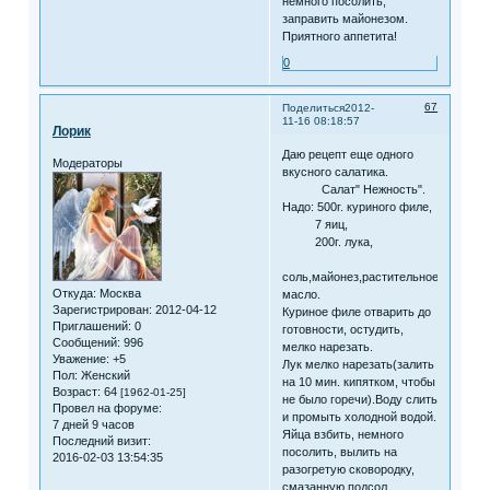
немного посолить,
заправить майонезом.
Приятного аппетита!
0
67
Поделиться
2012-
11-16 08:18:57
Лорик
Даю рецепт еще одного
Модераторы
вкусного салатика.
Салат" Нежность".
Надо: 500г. куриного филе,
7 яиц,
200г. лука,
соль,майонез,растительное
Откуда:
Москва
масло.
Зарегистрирован
: 2012-04-12
Куриное филе отварить до
Приглашений:
0
готовности, остудить,
Сообщений:
996
мелко нарезать.
Уважение:
+5
Лук мелко нарезать(залить
Пол:
Женский
на 10 мин. кипятком, чтобы
Возраст:
64
[1962-01-25]
не было горечи).Воду слить
Провел на форуме:
и промыть холодной водой.
7 дней 9 часов
Яйца взбить, немного
Последний визит:
посолить, вылить на
2016-02-03 13:54:35
разогретую сковородку,
смазанную подсол.