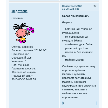
80
Поделиться
2012-
12-08 18:54:59
Федотовна
Салат "Пикантный".
Советник
Рецепт:
ветчина или отварная
курица 300 гр.
консервированная
кукуруза 1банка
солёные огурцы 3-4 шт.
Откуда:
Воронеж
репчатый лук 1 шт.
Зарегистрирован
: 2012-12-01
маслины без косточек
Приглашений:
0
0.5
Сообщений:
205
майонез 250 гр.
Уважение:
0
Пол:
Женский
Солёные огурцы и ветчину
Провел на форуме:
нарезаем кубиком,
16 часов 43 минуты
мелкими кубиками
Последний визит:
нарезаем репчатый лук,
2015-06-30 14:07:59
маслины нарезаем
кружочками. Всё сложить в
салатник, заправить
майонезом и хорошо
перемешать.
0