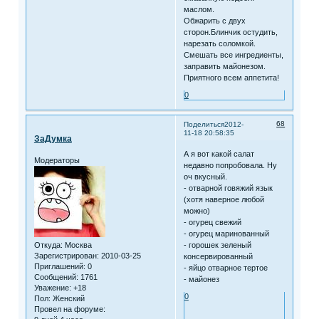
маслом.
Обжарить с двух
сторон.Блинчик остудить,
нарезать соломкой.
Смешать все ингредиенты,
заправить майонезом.
Приятного всем аппетита!
0
68
Поделиться
2012-
11-18 20:58:35
ЗаДумка
А я вот какой салат
Модераторы
недавно попробовала. Ну
оч вкусный.
- отварной говяжий язык
(хотя наверное любой
можно)
- огурец свежий
- огурец маринованный
Откуда:
Москва
- горошек зеленый
Зарегистрирован
: 2010-03-25
консервированный
Приглашений:
0
- яйцо отварное тертое
Сообщений:
1761
- майонез
Уважение:
+18
0
Пол:
Женский
Провел на форуме: