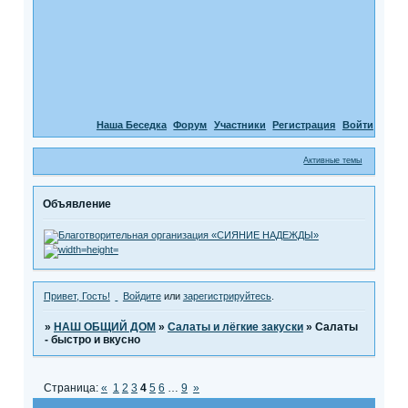
Наша Беседка
Форум
Участники
Регистрация
Войти
Активные темы
Объявление
Привет, Гость!
Войдите
или
зарегистрируйтесь
.
»
НАШ ОБЩИЙ ДОМ
»
Салаты и лёгкие закуски
»
Салаты
- быстро и вкусно
Страница:
«
1
2
3
4
5
6
…
9
»