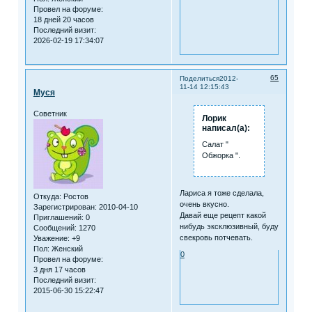
Провел на форуме:
18 дней 20 часов
Последний визит:
2026-02-19 17:34:07
65
Поделиться
2012-
11-14 12:15:43
Муся
Советник
Лорик
написал(а):
Салат "
Обжорка ".
Лариса я тоже сделала,
Откуда:
Ростов
очень вкусно.
Зарегистрирован
: 2010-04-10
Давай еще рецепт какой
Приглашений:
0
нибудь эксклюзивный, буду
Сообщений:
1270
свекровь потчевать.
Уважение:
+9
Пол:
Женский
0
Провел на форуме:
3 дня 17 часов
Последний визит:
2015-06-30 15:22:47