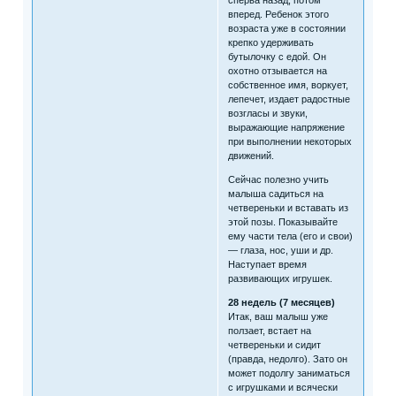
сперва назад, потом
вперед. Ребенок этого
возраста уже в состоянии
крепко удерживать
бутылочку с едой. Он
охотно отзывается на
собственное имя, воркует,
лепечет, издает радостные
возгласы и звуки,
выражающие напряжение
при выполнении некоторых
движений.
Сейчас полезно учить
малыша садиться на
четвереньки и вставать из
этой позы. Показывайте
ему части тела (его и свои)
— глаза, нос, уши и др.
Наступает время
развивающих игрушек.
28 недель (7 месяцев)
Итак, ваш малыш уже
ползает, встает на
четвереньки и сидит
(правда, недолго). Зато он
может подолгу заниматься
с игрушками и всячески