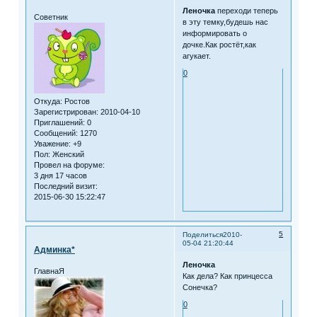
Леночка
переходи теперь
Советник
в эту темку,будешь нас
информировать о
дочке.Как ростёт,как
агукает.
0
Откуда:
Ростов
Зарегистрирован
: 2010-04-10
Приглашений:
0
Сообщений:
1270
Уважение:
+9
Пол:
Женский
Провел на форуме:
3 дня 17 часов
Последний визит:
2015-06-30 15:22:47
5
Поделиться
2010-
05-04 21:20:44
Админка*
Леночка
ГлавнаЯ
Как дела? Как принцесса
Сонечка?
0