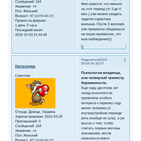
Сообщений:
164
Мне кажется, что именно
Уважение:
+4
за этот период (от 3 до 4
Пол:
Женский
мес.) уже можно увидеть
Возраст:
47
[1978-08-27]
задатки характера
Провел на форуме:
малыша. После 3 месяцев
1 день 3 часа
уже прекрасно общаешься
Последний визит:
на языке малявочки, это
2010-10-03 21:44:46
мои наблюдения)))
0
7
Поделиться
2010-
05-05 00:33:37
Наталочка
Психология младенца,
Советник
или четвертый триместр
беременности.
Еще пару десятков лет
назад психологи не
проявляли особого
интереса к первому году
жизни человека (о
Откуда:
Донецк, Украина
внутриутробном периоде
Зарегистрирован
: 2010-03-29
речь вообще не шла), а уж
Приглашений:
0
мысль о том, чтобы
Сообщений:
164
считать первые месяцы
Уважение:
+4
значимыми, могла
Пол:
Женский
показаться вовсе
Возраст:
47
[1978-08-27]