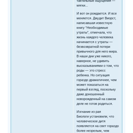
тактильные ощущения —
мягки...
И вот он рождается. И все
меняется. Джудит Виорст,
написавшая известную
книгу “Необходимые
утраты”, отмечала, что
жизнь каждого человека
начинается с утраты —
безвозвратной потери
привычного для него мира.
В наши дни уже никого,
наверное, не удивить
высказываниями о том, что
роды — это стресс
ребенка. Но ситуация
гораздо драматичнее, чем
может показаться на
первый взгляд, поскольку
даже доношенный
новорожденный на самом
деле не готов родиться.
Изгнание из рая
Биологи установили, что
человеческое дитя
появляется на свет гораздо
более незрелым, чем