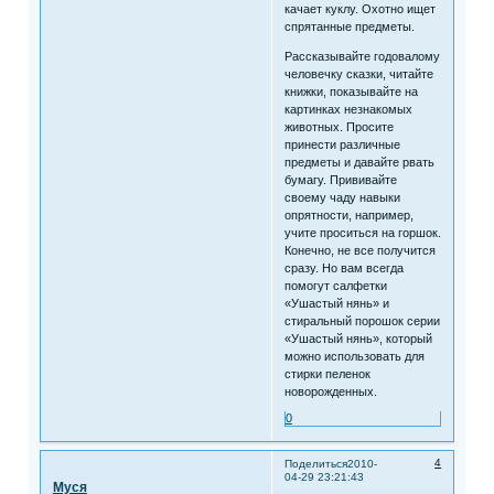
качает куклу. Охотно ищет
спрятанные предметы.
Рассказывайте годовалому
человечку сказки, читайте
книжки, показывайте на
картинках незнакомых
животных. Просите
принести различные
предметы и давайте рвать
бумагу. Прививайте
своему чаду навыки
опрятности, например,
учите проситься на горшок.
Конечно, не все получится
сразу. Но вам всегда
помогут салфетки
«Ушастый нянь» и
стиральный порошок серии
«Ушастый нянь», который
можно использовать для
стирки пеленок
новорожденных.
0
4
Поделиться
2010-
04-29 23:21:43
Муся