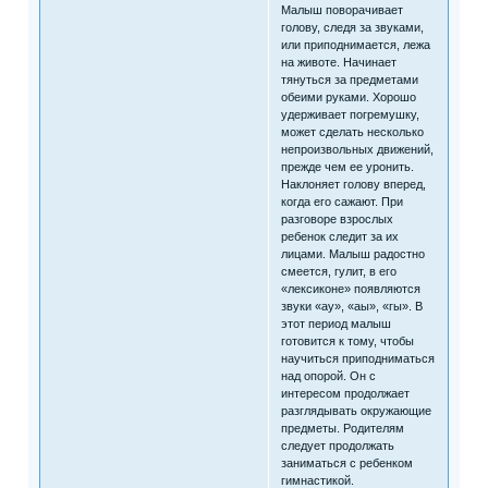
Малыш поворачивает
голову, следя за звуками,
или приподнимается, лежа
на животе. Начинает
тянуться за предметами
обеими руками. Хорошо
удерживает погремушку,
может сделать несколько
непроизвольных движений,
прежде чем ее уронить.
Наклоняет голову вперед,
когда его сажают. При
разговоре взрослых
ребенок следит за их
лицами. Малыш радостно
смеется, гулит, в его
«лексиконе» появляются
звуки «ау», «аы», «гы». В
этот период малыш
готовится к тому, чтобы
научиться приподниматься
над опорой. Он с
интересом продолжает
разглядывать окружающие
предметы. Родителям
следует продолжать
заниматься с ребенком
гимнастикой.