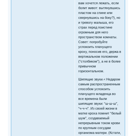
вам хочется лежать, если
болит живот: вытянувшись
пластом на спине или
свернувшись на боку?), но
и тревогу малыша, его
страх перед поистине
огромным для него
пространством комнаты.
Совет: попробуйте
успокоить плачущего
кроху, поносив его, держа в
вертикальном положении
(“столбиком”), а не в более
привычном
горизонтальном.
Шипящие звуки.< Недаром
самым распространенным
способом успокоить
плачущего младенца во
все времена были
шипящие звуки: “ш-ш-ш”,
“ч-ч-ч”. Из своей жизни в
матке кроха помнит “белый
шум”, создаваемый
непрерывным током крови
по крупным сосудам
организма матери. (Кстати,