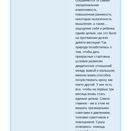
сохраняются те самые
эмоциональная
изменчивость,
повышенная ранимость,
некоторая нелогичность
мышления, а также...
ощущение себя и ребенка
одним целым, как это было
на протяжении долгих
девяти месяцев! Так
природа позаботилась о
том, чтобы дать
прекрасные стартовые
условия развитию
диадических отношений
между мамой и малышом;
именно мама способна
почувствовать кроху как
никто другой. У них есть
все, чтобы на первые три
месяца вновь стать
единым целым. Самое
главное - им в этом не
мешать чрезмерными
советами и давлением,
толпами советчиков и
помощников. Сразу
оговорюсь: помощь