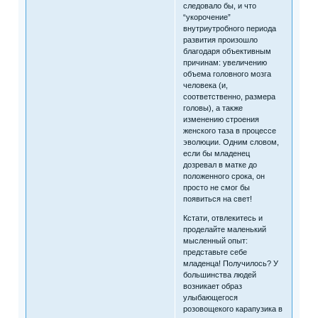
следовало бы, и что
“укорочение”
внутриутробного периода
развития произошло
благодаря объективным
причинам: увеличению
объема головного мозга
человека (и,
соответственно, размера
головы), а также
изменению строения
женского таза в процессе
эволюции. Одним словом,
если бы младенец
дозревал в матке до
положенного срока, он
просто не смог бы
появиться на свет!
Кстати, отвлекитесь и
проделайте маленький
мысленный опыт:
представьте себе
младенца! Получилось? У
большинства людей
возникает образ
улыбающегося
розовощекого карапузика в