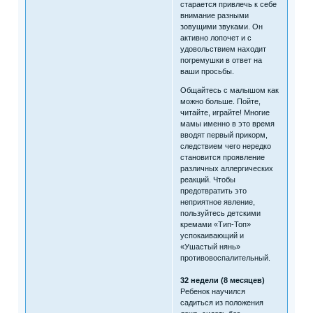
старается привлечь к себе
внимание разными
зовущими звуками. Он
активно лопочет и с
удовольствием находит
погремушки в ответ на
ваши просьбы.
Общайтесь с малышом как
можно больше. Пойте,
читайте, играйте! Многие
мамы именно в это время
вводят первый прикорм,
следствием чего нередко
становится проявление
различных аллергических
реакций. Чтобы
предотвратить это
неприятное явление,
пользуйтесь детскими
кремами «Тип-Топ»
успокаивающий и
«Ушастый нянь»
противовоспалительный.
32 недели (8 месяцев)
Ребенок научился
садиться из положения