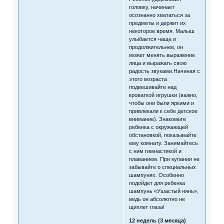
головку, начинает
осознанно хвататься за
предметы и держит их
некоторое время. Малыш
улыбается чаще и
продолжительнее, он
может менять выражение
лица и выражать свою
радость звуками.Начиная с
этого возраста
подвешивайте над
кроваткой игрушки (важно,
чтобы они были яркими и
привлекали к себе детское
внимание). Знакомьте
ребенка с окружающей
обстановкой, показывайте
ему комнату. Занимайтесь
с ним гимнастикой и
плаванием. При купании не
забывайте о специальных
шампунях. Особенно
подойдет для ребенка
шампунь «Ушастый нянь»,
ведь он абсолютно не
щиплет глаза!
12 недель (3 месяца)