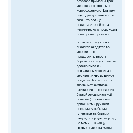
возрасте примерно трех
месяцев, но отнюдь не
новорожденного. Вот вам
еще одно доказательство
того, что роды у
представителей рода
человеческого происходят
явно преждевременно.
Большинство ученых-
биологов сходятся во
мнении, что
продолжительность
беременности у человека
должна была бы
составлять двенадцать
месяцев, и что истинное
рождение homo sapiens
знаменует комплекс
оживления — появление
бурной эмоциональной
реакции (с активными
движениями ручками-
ножками, улыбками,
гулением) на близких
людей, в первую очередь,
на маму — к концу
третьего месяца жизни.