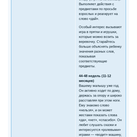
Выполняет действия с
предметами по просьбе
взрослых и реагирует на
слово «дай».
Особый интерес вызывают
игра в прятки и игрушки,
которые можно возить за
веревочку. Старайтесь
больше объяснять ребенку
значения разных слов,
показывая
соответствующие
предметы.
44-48 недель (11-12
месяцев)
Вашему малышу уже год.
Он активно ходит по дому,
держась за опору и широко
расставляя при этом ноги.
Ему знакомо слово
«нельзя», и он может
жестами показать слова
«да», «нет», «спасибо». Он
любит слушать сказки и
интересуется «ролевыми»
играми — «водит» машину,