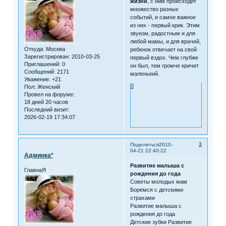
жизни
, с ним происходит
множество разных
событий, и самое важное
из них - первый крик. Этим
звуком, радостным и для
любой мамы, и для врачей,
Откуда:
Москва
ребенок отвечает на свой
Зарегистрирован
: 2010-03-25
первый вздох. Чем глубже
Приглашений:
0
он был, тем громче кричит
Сообщений:
2171
маленький.
Уважение:
+21
0
Пол:
Женский
Провел на форуме:
18 дней 20 часов
Последний визит:
2026-02-19 17:34:07
3
Поделиться
2010-
04-21 22:40:22
Админка*
Развитие малыша с
ГлавнаЯ
рождения до года
Советы молодых мам
Боремся с детскими
страхами
Развитие малыша с
рождения до года
Детские зубки Развитие