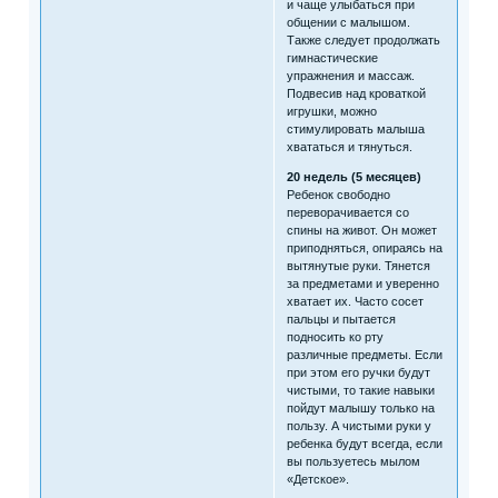
и чаще улыбаться при
общении с малышом.
Также следует продолжать
гимнастические
упражнения и массаж.
Подвесив над кроваткой
игрушки, можно
стимулировать малыша
хвататься и тянуться.
20 недель (5 месяцев)
Ребенок свободно
переворачивается со
спины на живот. Он может
приподняться, опираясь на
вытянутые руки. Тянется
за предметами и уверенно
хватает их. Часто сосет
пальцы и пытается
подносить ко рту
различные предметы. Если
при этом его ручки будут
чистыми, то такие навыки
пойдут малышу только на
пользу. А чистыми руки у
ребенка будут всегда, если
вы пользуетесь мылом
«Детское».