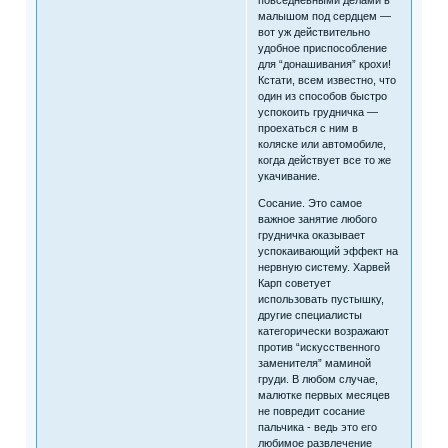
повседневными делами в
малышом под сердцем —
вот уж действительно
удобное приспособление
для “донашивания” крохи!
Кстати, всем известно, что
один из способов быстро
успокоить грудничка —
проехаться с ним в
коляске или автомобиле,
когда действует все то же
укачивание.
Сосание. Это самое
важное занятие любого
грудничка оказывает
успокаивающий эффект на
нервную систему. Харвей
Карп советует
использовать пустышку,
другие специалисты
категорически возражают
против “искусственного
заменителя” маминой
груди. В любом случае,
малютке первых месяцев
не повредит сосание
пальчика - ведь это его
любимое развлечение