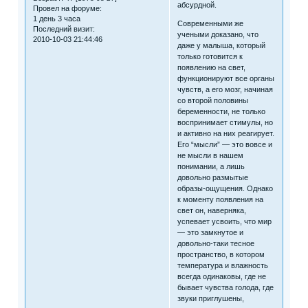
абсурдной.
Провел на форуме:
1 день 3 часа
Современными же
Последний визит:
учеными доказано, что
2010-10-03 21:44:46
даже у малыша, который
только готовится к
появлению на свет,
функционируют все органы
чувств, а его мозг, начиная
со второй половины
беременности, не только
воспринимает стимулы, но
и активно на них реагирует.
Его “мысли” — это вовсе и
не мысли в нашем
понимании, а лишь
довольно размытые
образы-ощущения. Однако
к моменту появления на
свет он, наверняка,
успевает усвоить, что мир
— это замкнутое и
довольно-таки тесное
пространство, в котором
температура и влажность
всегда одинаковы, где не
бывает чувства голода, где
звуки приглушены,