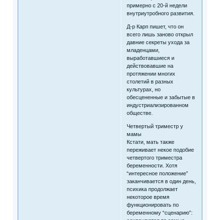
примерно с 20-й недели
внутриутробного развития.
Д-р Карп пишет, что он
всего лишь заново открыл
давние секреты ухода за
младенцами,
выработавшиеся и
действовавшие на
протяжении многих
столетий в разных
культурах, но
обесцененные и забытые в
индустриализированном
обществе.
Четвертый триместр у
мамы
Кстати, мать также
переживает некое подобие
четвертого триместра
беременности. Хотя
“интересное положение”
заканчивается в один день,
психика продолжает
некоторое время
функционировать по
беременному “сценарию”: