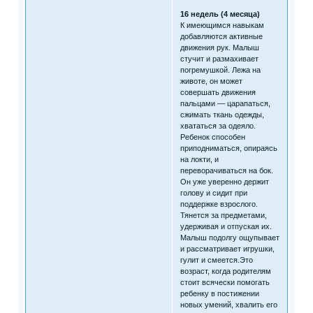
16 недель (4 месяца)
К имеющимся навыкам
добавляются активные
движения рук. Малыш
стучит и размахивает
погремушкой. Лежа на
животе, он может
совершать движения
пальцами — царапаться,
сжимать ткань одежды,
хвататься за одеяло.
Ребенок способен
приподниматься, опираясь
на локти, и
переворачиваться на бок.
Он уже уверенно держит
голову и сидит при
поддержке взрослого.
Тянется за предметами,
удерживая и отпуская их.
Малыш подолгу ощупывает
и рассматривает игрушки,
гулит и смеется.Это
возраст, когда родителям
стоит всячески помогать
ребенку в постижении
новых умений, хвалить его