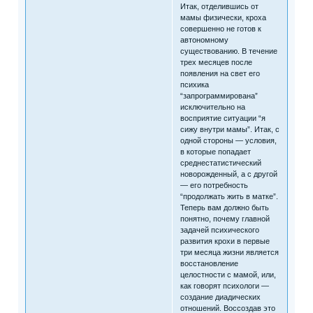
Итак, отделившись от
мамы физически, кроха
совершенно не готов к
автономному
существованию. В течение
трех месяцев после
появления на свет его
психика
“запрограммирована”
исключительно на
восприятие ситуации “я
сижу внутри мамы”. Итак, с
одной стороны — условия,
в которые попадает
среднестатистический
новорожденный, а с другой
— его потребность
“продолжать жить в матке”.
Теперь вам должно быть
понятно, почему главной
задачей психического
развития крохи в первые
три месяца жизни является
восстановление
целостности с мамой, или,
как говорят психологи —
создание диадических
отношений. Воссоздав это