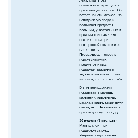
лежа, сидеть без
поддержки и переступать
при помощи взрослого. Он
встает на ноги, держась за
неподвижную опору, и
поднимает предметы
большим, указательным и
средним пальцами. Он
пьет из чашки при
посторонней помощи и ест
густую пищу.
Поворачивает голову в
поиске знакомых
предметов и лиц,
подражает различным
звукам и удваивает слоги:
«ма-ма», «па-па», «та-та"».
В этот период жизни
показывайте малышу
картинки с животными,
рассказывайте, какие звуки
они издают. Не забывайте
про ежедневную зарядку.
36 недель (9 месяцев)
Малыш стоит при
поддержке за руку.
Уверенно сидит сам на