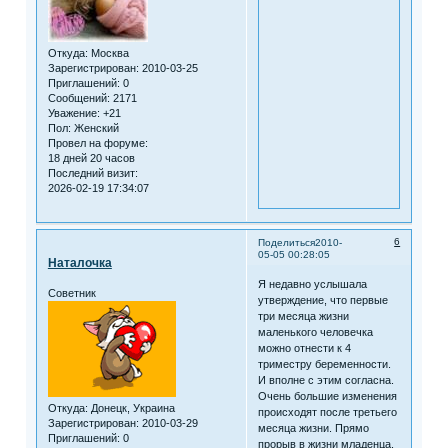
Откуда:
Москва
Зарегистрирован
: 2010-03-25
Приглашений:
0
Сообщений:
2171
Уважение:
+21
Пол:
Женский
Провел на форуме:
18 дней 20 часов
Последний визит:
2026-02-19 17:34:07
6
Поделиться
2010-
05-05 00:28:05
Наталочка
Я недавно услышала
Советник
утверждение, что первые
три месяца жизни
маленького человечка
можно отнести к 4
триместру беременности.
И вполне с этим согласна.
Очень большие изменения
Откуда:
Донецк, Украина
происходят после третьего
Зарегистрирован
: 2010-03-29
месяца жизни. Прямо
Приглашений:
0
прорыв в жизни младенца.