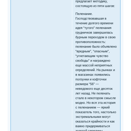
предлагает методику,
состоящую из пяти шагов:
Пеленание.
Господствовавшая в
течение долгого времени
идея “тугого” пеленания
грудничков завершилась
бурным переходом в свою
противоположность:
пеленание было объявлено
“вредным”, “опасным”,
“угнетающим чувство
свободы” и награждено
еще массой неприятных
определений. На рынках и
в магазинах появились
ползунки и кофточки
размера “56” —
неведомого еще десяток
лет назад. Не пеленать
стало в некотором смысле
модно. Но вся эта история
с пеленанием — яркий
показатель того, настолько
экстремальными могут
оказаться крайности и как
важно придерживаться
золотой середины.