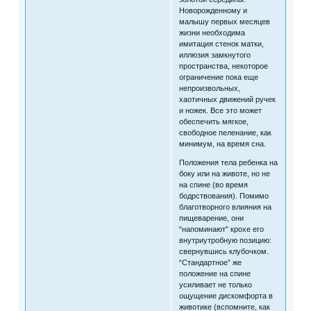
Новорожденному и
малышу первых месяцев
жизни необходима
имитация стенок матки,
иллюзия замкнутого
пространства, некоторое
ограничение пока еще
непроизвольных,
хаотичных движений ручек
и ножек. Все это может
обеспечить мягкое,
свободное пеленание, как
минимум, на время сна.
Положения тела ребенка на
боку или на животе, но не
на спине (во время
бодрствования). Помимо
благотворного влияния на
пищеварение, они
“напоминают” крохе его
внутриутробную позицию:
свернувшись клубочком.
“Стандартное” же
положение на спине
усиливает не только
ощущение дискомфорта в
животике (вспомните, как