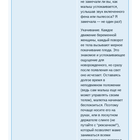
не замечали ли вы, как
малыш успокаивается,
услышав звук включенного
фена или пылесоса? Я
замечала — не один раз!)
Укачивание. Каждое
движение беременной
женщины, каждый поворот
ее тела вызывают мерное
покачивание плода. Это
знакомое и успокаивающее
ощущение для
новорожденного, но сразу
после появления на свет
оно исчезает. Оставаясь
долгое время в
неподвижном положении
(ведь сам малыш еще не
может управлять своим
телом), малютка начинает
беспокоиться. Поэтому
почаще носите его на
руках, или в лоскутном
держателе слинге (не
путайте с “рюкзачком!”),
который позволяет маме
заниматься всеми