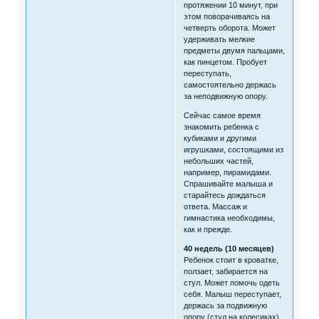
протяжении 10 минут, при
этом поворачиваясь на
четверть оборота. Может
удерживать мелкие
предметы двумя пальцами,
как пинцетом. Пробует
переступать,
самостоятельно держась
за неподвижную опору.
Сейчас самое время
знакомить ребенка с
кубиками и другими
игрушками, состоящими из
небольших частей,
например, пирамидами.
Спрашивайте малыша и
старайтесь дождаться
ответа. Массаж и
гимнастика необходимы,
как и прежде.
40 недель (10 месяцев)
Ребенок стоит в кроватке,
ползает, забирается на
стул. Может помочь одеть
себя. Малыш переступает,
держась за подвижную
опору (стул на колесиках).