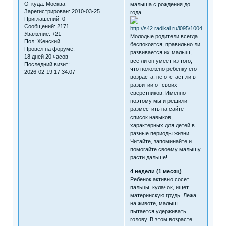
Откуда:
Москва
малыша с рождения до
Зарегистрирован
: 2010-03-25
года
Приглашений:
0
Сообщений:
2171
Уважение:
+21
Молодые родители всегда
Пол:
Женский
беспокоятся, правильно ли
Провел на форуме:
развивается их малыш,
18 дней 20 часов
все ли он умеет из того,
Последний визит:
что положено ребенку его
2026-02-19 17:34:07
возраста, не отстает ли в
развитии от своих
сверстников. Именно
поэтому мы и решили
разместить на сайте
список навыков,
характерных для детей в
разные периоды жизни.
Читайте, запоминайте и…
помогайте своему малышу
расти дальше!
4 недели (1 месяц)
Ребенок активно сосет
пальцы, кулачок, ищет
материнскую грудь. Лежа
на животе, малыш
пытается удерживать
голову. В этом возрасте