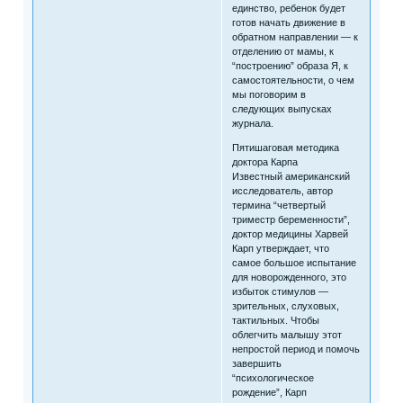
единство, ребенок будет
готов начать движение в
обратном направлении — к
отделению от мамы, к
“построению” образа Я, к
самостоятельности, о чем
мы поговорим в
следующих выпусках
журнала.
Пятишаговая методика
доктора Карпа
Известный американский
исследователь, автор
термина “четвертый
триместр беременности”,
доктор медицины Харвей
Карп утверждает, что
самое большое испытание
для новорожденного, это
избыток стимулов —
зрительных, слуховых,
тактильных. Чтобы
облегчить малышу этот
непростой период и помочь
завершить
“психологическое
рождение”, Карп