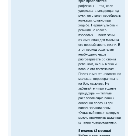
ярко проявляются
рефлексы — так, если
удерживать младенца под
руки, он станет перебирать
ножками, словно при
ходьбе. Первая улыбка и
реакция на голоса
взрослых — всем этим
ознаменован для малыша
его первый месяц жизни. В
этот период родителям
необходимо чаще
разговаривать со своим
ребенком, очень мягко и
плавно его поглаживать.
Полезно менять положение
малыша: переворачивать
на бок, на живот. Не
забывайте и про водные
процедуры — теплые
расслабляющие ванны
особенно полезны при
использовании пены
«Ушастый нянь», которую
можно применять даже при
купании новорожденных.
8 недель (2 месяца)
Ребенок удерживает