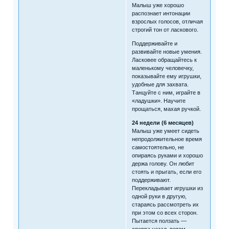
Малыш уже хорошо
распознает интонации
взрослых голосов, отличая
строгий тон от ласкового.
Поддерживайте и
развивайте новые умения.
Ласковее обращайтесь к
маленькому человечку,
показывайте ему игрушки,
удобные для захвата.
Танцуйте с ним, играйте в
«ладушки». Научите
прощаться, махая ручкой.
24 недели (6 месяцев)
Малыш уже умеет сидеть
непродолжительное время
самостоятельно, не
опираясь руками и хорошо
держа голову. Он любит
стоять и прыгать, если его
поддерживают.
Перекладывает игрушки из
одной руки в другую,
стараясь рассмотреть их
при этом со всех сторон.
Пытается ползать —