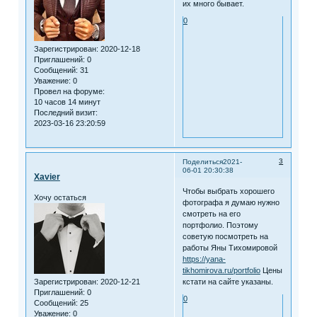
их много бывает.
0
Зарегистрирован
: 2020-12-18
Приглашений:
0
Сообщений:
31
Уважение:
0
Провел на форуме:
10 часов 14 минут
Последний визит:
2023-03-16 23:20:59
3
Поделиться
2021-
06-01 20:30:38
Xavier
Чтобы выбрать хорошего
Хочу остаться
фотографа я думаю нужно
смотреть на его
портфолио. Поэтому
советую посмотреть на
работы Яны Тихомировой
https://yana-
tikhomirova.ru/portfolio
Цены
Зарегистрирован
: 2020-12-21
кстати на сайте указаны.
Приглашений:
0
0
Сообщений:
25
Уважение:
0