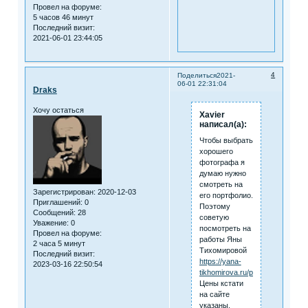
Провел на форуме:
5 часов 46 минут
Последний визит:
2021-06-01 23:44:05
4
Поделиться
2021-
06-01 22:31:04
Draks
Хочу остаться
Xavier
написал(а):
Чтобы выбрать
хорошего
фотографа я
думаю нужно
смотреть на
Зарегистрирован
: 2020-12-03
его портфолио.
Приглашений:
0
Поэтому
Сообщений:
28
советую
Уважение:
0
посмотреть на
Провел на форуме:
работы Яны
2 часа 5 минут
Тихомировой
Последний визит:
https://yana-
2023-03-16 22:50:54
tikhomirova.ru/portfolio
Цены кстати
на сайте
указаны.