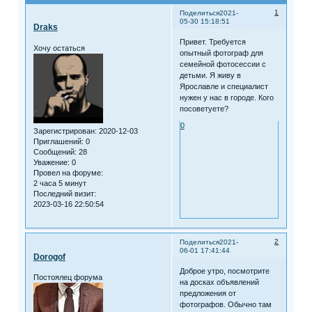
1
Поделиться
2021-
05-30 15:18:51
Draks
Привет. Требуется
Хочу остаться
опытный фотограф для
семейной фотосессии с
детьми. Я живу в
Ярославле и специалист
нужен у нас в городе. Кого
посоветуете?
0
Зарегистрирован
: 2020-12-03
Приглашений:
0
Сообщений:
28
Уважение:
0
Провел на форуме:
2 часа 5 минут
Последний визит:
2023-03-16 22:50:54
2
Поделиться
2021-
06-01 17:41:44
Dorogof
Доброе утро, посмотрите
Постоялец форума
на досках объявлений
предложения от
фотографов. Обычно там