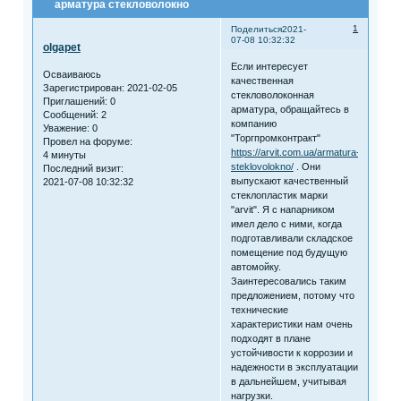
арматура стекловолокно
1
Поделиться
2021-
07-08 10:32:32
olgapet
Если интересует
Осваиваюсь
качественная
Зарегистрирован
: 2021-02-05
стекловолоконная
Приглашений:
0
арматура, обращайтесь в
Сообщений:
2
компанию
Уважение:
0
"Торгпромконтракт"
Провел на форуме:
https://arvit.com.ua/armatura-
4 минуты
steklovolokno/
. Они
Последний визит:
выпускают качественный
2021-07-08 10:32:32
стеклопластик марки
"arvit". Я с напарником
имел дело с ними, когда
подготавливали складское
помещение под будущую
автомойку.
Заинтересовались таким
предложением, потому что
технические
характеристики нам очень
подходят в плане
устойчивости к коррозии и
надежности в эксплуатации
в дальнейшем, учитывая
нагрузки.