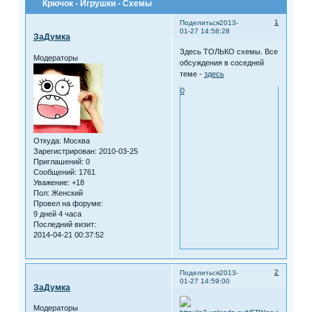
Крючок - Игрушки - Схемы
1
Поделиться
2013-
01-27 14:58:28
ЗаДумка
Здесь ТОЛЬКО схемы. Все
Модераторы
обсуждения в соседней
теме -
здесь
0
Откуда:
Москва
Зарегистрирован
: 2010-03-25
Приглашений:
0
Сообщений:
1761
Уважение:
+18
Пол:
Женский
Провел на форуме:
9 дней 4 часа
Последний визит:
2014-04-21 00:37:52
2
Поделиться
2013-
01-27 14:59:00
ЗаДумка
Модераторы