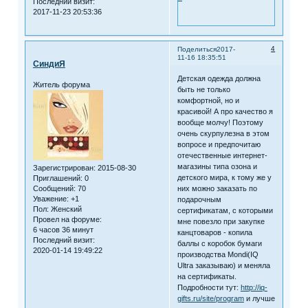
Последний визит:
2017-11-23 20:53:36
4
Поделиться
2017-
11-16 18:35:51
СиндиЯ
Детская одежда должна
Житель форума
быть не только
комфортной, но и
красивой! А про качество я
вообще молчу! Поэтому
очень скурпулезна в этом
вопросе и предпочитаю
отечественные интернет-
магазины типа озона и
Зарегистрирован
: 2015-08-30
детского мира, к тому же у
Приглашений:
0
Сообщений:
70
них можно заказать по
Уважение:
+1
подарочным
Пол:
Женский
сертификатам, с которыми
Провел на форуме:
мне повезло при закупке
6 часов 36 минут
канцтоваров - копила
Последний визит:
баллы с коробок бумаги
2020-01-14 19:49:22
производства Mondi(IQ
Ultra заказываю) и меняла
на сертификаты.
Подробности тут:
http://iq-
gifts.ru/site/program
и лучше