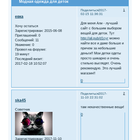
Модная одежда для деток
1
Поделиться
2017-
02-15 11:36:31
евка
Для меня Али - лучший
Хочу остаться
сайт с большим выбором
Зарегистрирован
: 2015-06-08
вещей для деток. Тут
Приглашений:
0
http://ali.pub/d1cyr
можно
Сообщений:
11
найти все и даже больше и
Уважение:
0
причем за небольшие
Провел на форуме:
деньги!! Мои детки одеты
19 минут
просто шикарно и очень
Последний визит:
стильно выглядят. Очень
2017-02-18 10:52:07
рекомендую. Это лучший
магазин!!
0
2
Поделиться
2017-
11-10 22:31:02
ska45
там некачественные вещи!
Советник
0
Зарегистрирован
: 2017-11-10