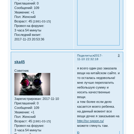
Приглашений:
0
Сообщений:
109
Уважение:
+1
Пол:
Женский
Возраст:
45
[1981-03-15]
Провел на форуме:
3 часа 54 минуты
Последний визит:
2017-11-23 20:53:36
3
Поделиться
2017-
11-10 22:32:18
ska45
я всего один раз заказала
Советник
вещи на китайском сайте. и
то осталась недовольна!
мне лучше переплатить
небольшую сумму и
носить качественные
вещи.
Зарегистрирован
: 2017-11-10
а тем более если дело
Приглашений:
0
касается моего ребенка.
Сообщений:
109
на данный момент все
Уважение:
+1
вещи дочке я заказываю на
Пол:
Женский
http://sv-spoon.ru/
Возраст:
45
[1981-03-15]
можете глянуть там.
Провел на форуме:
3 часа 54 минуты
0