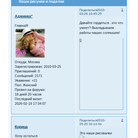
Наши рисунки и поделки
1
Поделиться
2010-
03-26 10:45:25
Админка*
Давайте гордиться...кто что
ГлавнаЯ
умеет? Выкладываем
работы наших солнышек!
0
Откуда:
Москва
Зарегистрирован
: 2010-03-25
Приглашений:
0
Сообщений:
2171
Уважение:
+21
Пол:
Женский
Провел на форуме:
18 дней 20 часов
Последний визит:
2026-02-19 17:34:07
2
Поделиться
2010-
05-20 20:14:34
Корица
Это наши рисовалки
Хочу остаться