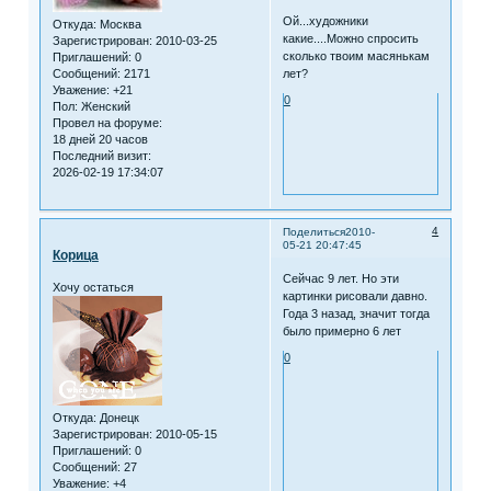
Ой...художники
Откуда:
Москва
какие....Можно спросить
Зарегистрирован
: 2010-03-25
сколько твоим масянькам
Приглашений:
0
лет?
Сообщений:
2171
Уважение:
+21
0
Пол:
Женский
Провел на форуме:
18 дней 20 часов
Последний визит:
2026-02-19 17:34:07
4
Поделиться
2010-
05-21 20:47:45
Корица
Сейчас 9 лет. Но эти
Хочу остаться
картинки рисовали давно.
Года 3 назад, значит тогда
было примерно 6 лет
0
Откуда:
Донецк
Зарегистрирован
: 2010-05-15
Приглашений:
0
Сообщений:
27
Уважение:
+4