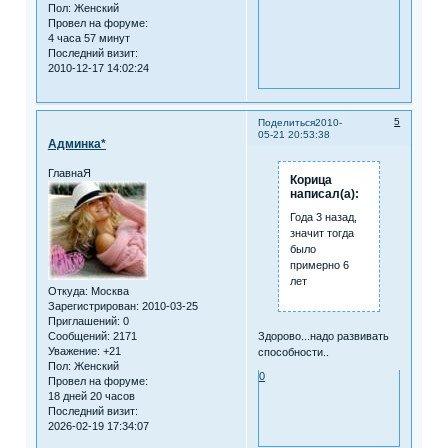
Пол:
Женский
Провел на форуме:
4 часа 57 минут
Последний визит:
2010-12-17 14:02:24
5
Поделиться
2010-
05-21 20:53:38
Админка*
ГлавнаЯ
Корица
написал(а):
Года 3 назад,
значит тогда
было
примерно 6
лет
Откуда:
Москва
Зарегистрирован
: 2010-03-25
Приглашений:
0
Здорово...надо развивать
Сообщений:
2171
Уважение:
+21
способности..
Пол:
Женский
0
Провел на форуме:
18 дней 20 часов
Последний визит:
2026-02-19 17:34:07