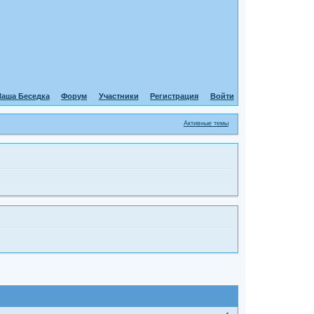
аша Беседка
Форум
Участники
Регистрация
Войти
Активные темы