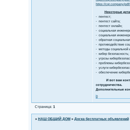
https://cqr.company/pdf
Некоторые дета
- пентест;
- пентест сайта;
- пентест онлайн;
- социальная инженер
- социальная инженер
- обратная социальна
- противодействие со
- методы социальной 
- кибер безопасность;
- угрозы кибербезопас
- проблемы кибербезо
- услуги кибербезопас
- обеспечение киберб
И вот вам кон
сотрудничества.
Дополнительные конт
0
Страница:
1
»
НАШ ОБЩИЙ ДОМ
»
Доска бесплатных объявлений