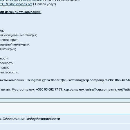
/CQRListofServices.pdf
( Список услуг)
ли из чеклиста компании:
ия;
ия и социальные хакеры;
я инженерия;
циальной инженерии;
инженерии;
ности;
пасности;
ности;
езопасности.
такты компании: Telegram @SvetlanaCQR, svetlana@cqr.company, т.+380 063-467-
акты: @cqrcompany, +380 93 082 77 77, cqr.company, sales@cqr.company, we@at
»
Обеспечение кибербезопасности