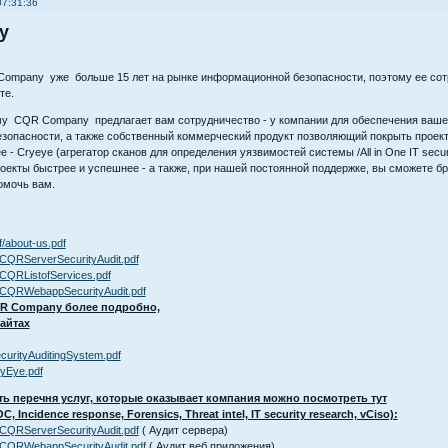
07:31:36
y
льше 15 лет на рынке информационной безопасности, поэтому ее сотрудник
те.
 предлагает вам сотрудничество - у компании для обеспечения вашей кибер
езопасности, а также собственный коммерческий продукт позволяющий покрыть проект
е - Cryeye (агрегатор сканов для определения уязвимостей системы /All in One IT sec
екты быстрее и успешнее - а также, при нашей постоянной поддержке, вы сможете бр
омочь вам.
f/about-us.pdf
/CQRServerSecurityAudit.pdf
/CQRListofServices.pdf
f/CQRWebappSecurityAudit.pdf
QR Company более подробно,
сайтах
ecurityAuditingSystem.pdf
ryEye.pdf
ть перечня услуг, которые оказывает компания можно посмотреть тут
C, Incidence response, Forensics, Threat intel, IT security research, vCiso):
/CQRServerSecurityAudit.pdf
( Аудит сервера)
f/CQRWebappSecurityAudit.pdf
( Аудит веб приложения)