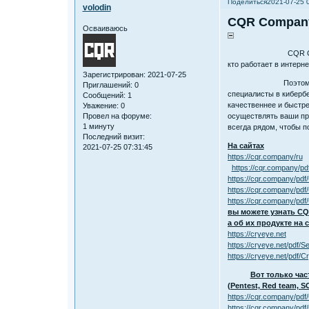
Поделиться
2021-07-25 
volodin
CQR Compan
Осваиваюсь
CQR Company уже бо
кто работает в интерне
Зарегистрирован
: 2021-07-25
Поэтому CQR Company
Приглашений:
0
специалисты в киберб
Сообщений:
1
качественнее и быстре
Уважение:
0
Провел на форуме:
осуществлять ваши про
1 минуту
всегда рядом, чтобы п
Последний визит:
На сайтах
2021-07-25 07:31:45
https://cqr.company/ru
https://cqr.company/pd
https://cqr.company/pdf
https://cqr.company/pdf
https://cqr.company/pd
вы можете узнать C
а об их продукте на 
https://cryeye.net
https://cryeye.net/pdf/S
https://cryeye.net/pdf/C
Вот только час
(Pentest, Red team, SO
https://cqr.company/pdf
https://cqr.company/pd