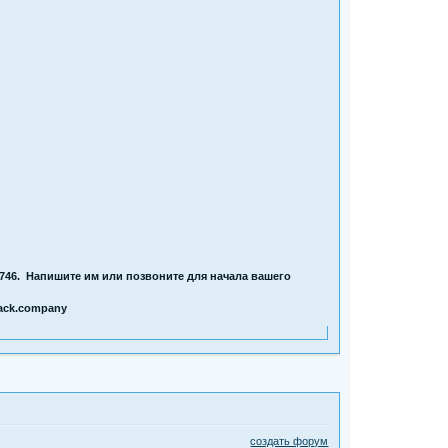
6746. Напишите им или позвоните для начала вашего
tack.company
создать форум