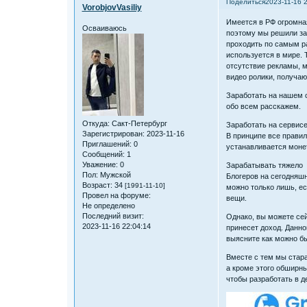
Поделиться
2023-11-16 
VorobjovVasiliy
Имеется в РФ огромна
Осваиваюсь
поэтому мы решили зап
проходить по самым р
используется в мире. 
отсутствие рекламы, м
видео ролики, получают
Заработать на нашем с
обо всем расскажем.
Откуда:
Сакт-Петербург
Заработать на сервисе
Зарегистрирован
: 2023-11-16
В принципе все правил
Приглашений:
0
устанавливается моне
Сообщений:
1
Уважение:
0
Зарабатывать тяжело
Пол:
Мужской
Блогеров на сегодняш
Возраст:
34
[1991-11-10]
можно только лишь, ес
Провел на форуме:
вещи.
Не определено
Последний визит:
Однако, вы можете сей
2023-11-16 22:04:14
принесет доход. Данн
выясните как можно б
Вместе с тем мы стар
а кроме этого обширны
чтобы разработать в д