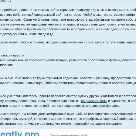
22:03:01
я проблема, достаточно тяжело найти хорошую площадку, где можно выкладывать сво
устить собственный специальный сайт, на котором любой может регистрацию пройти и
азным курсам. Сами же блогеры получают возможность зарабатывать на своем собстве
Тем не менее на текущий день многие эти сервисы недоступны для посетителей из наш
гновенно обрела высокую востребованность и популярность и сейчас здесь огромное
 доход, узнают мнение звезд и тд.
айте может любой и причем, что довольно необычно - сочетаются тут 2-е вещи: зара
 легко и просто
ьно, нужно только произвести регистрацию, разместить собственные фото и добавля
тизация!
ний момент немало и каждый стремится подыскать собственную нишу, предоставив пос
ли есть свежие, новые идеи, либо вы являетесь специалистом в своем собственном де
час уже стать блогером, просто напросто смотря идеи у других участников и постепен
ому вопросу посвящена наша, специальная статья -
социальная сеть
и заработок, в не
ыстро повысить количество собственных подписчиков, не расходуя финансы.
аемся создать на самом деле комфортный сайт. Сейчас большинство пользователей го
й перечень функций, которые помогают с легкостью подобрать интересный себе самом
ействительности лучшую соц сеть, что сможет превзойти западные площадки.