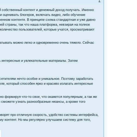
1
й собственный контент и денежный доход получать. Именно
 оценивать блогеров, включать видео, либо обучение
нном контенте. В принципе схема стандартная и уже давно
ей страны, так что наша платформа, невзирая на полное
 количество пользователей, которые учатся, просматривают
батывать можно легко и одновременно очень тяжело. Сейчас
ть интересные и увлекательные материалы. Затем
етителям нечто особое и уникальное. Поэтому заработать
ле, который способен ярко и красиво излагать интересные
но формируя что-то свое, что окажется популярным, а так же
й сможете узнать разнообразные нюансы, а кроме того
ворят про отличную скорость, удобство системы интерфейса,
у контент. Но мы регулярно улучшаем систему для того,