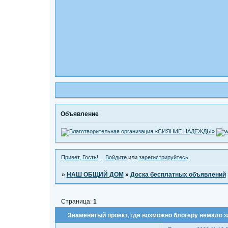
Объявление
Привет, Гость!
Войдите
или
зарегистрируйтесь
.
»
НАШ ОБЩИЙ ДОМ
»
Доска бесплатных объявлений
Страница:
1
Знаменитый проект, где возможно блогеру немало 