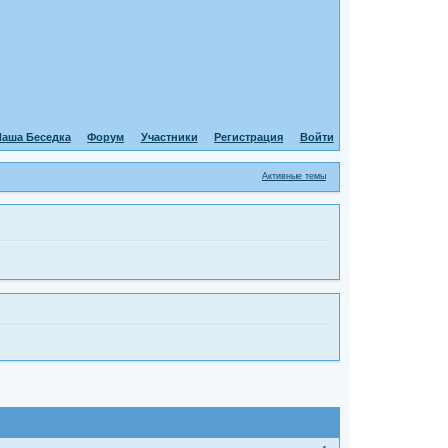
аша Беседка
Форум
Участники
Регистрация
Войти
Активные темы