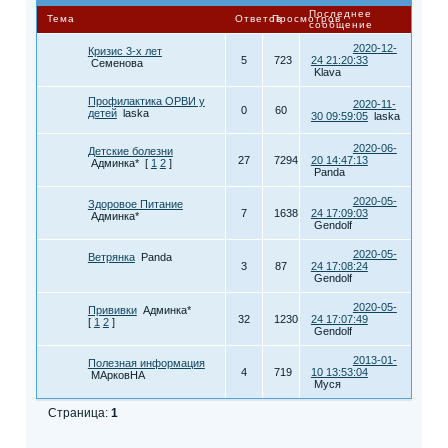
Последнее
Тема
Ответов
Просмотров
сообщение
2020-12-
Кризис 3-х лет
5
723
24 21:20:33
Семенова
Klava
Профилактика ОРВИ у
2020-11-
0
60
детей
laska
30 09:59:05
laska
2020-06-
Детские болезни
27
7294
20 14:47:13
Админка*
[
1
2
]
Panda
2020-05-
Здоровое Питание
7
1638
24 17:09:03
Админка*
Gendolf
2020-05-
Ветрянка
Panda
3
87
24 17:08:24
Gendolf
2020-05-
Прививки
Админка*
32
1230
24 17:07:49
[
1
2
]
Gendolf
2013-01-
Полезная информация
4
719
10 13:53:04
МАрковНА
Муся
Страница:
1