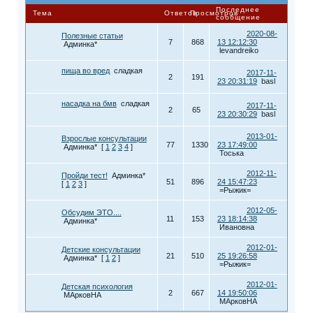
Последнее
Тема
Ответов
Просмотров
сообщение
2020-08-
Полезные статьи
7
868
13 12:12:30
Админка*
levandreiko
пища во вред
сладкая
2017-11-
2
191
23 20:31:19
basl
насадка на бмв
сладкая
2017-11-
2
65
23 20:30:29
basl
2013-01-
Взрослые консультации
77
1330
23 17:49:00
Админка*
[
1
2
3
4
]
Тоська
2012-11-
Пройди тест!
Админка*
51
896
24 15:47:23
[
1
2
3
]
=Рыжик=
2012-05-
Обсудим ЭТО....
11
153
23 18:14:38
Админка*
Ивановна
2012-01-
Детские консультации
21
510
25 19:26:58
Админка*
[
1
2
]
=Рыжик=
2012-01-
Детская психология
2
667
14 19:50:06
МАрковНА
МАрковНА